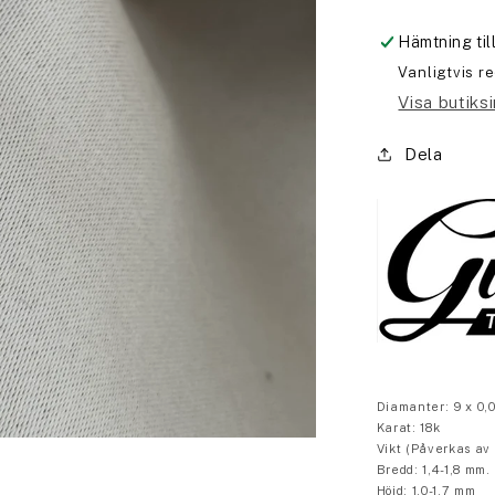
Hämtning ti
Vanligtvis r
Visa butiks
Dela
Diamanter: 9 x 0,0
Karat: 18k
Vikt (Påverkas av 
Bredd: 1,4-1,8 mm.
Höjd: 1,0-1,7 mm