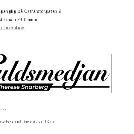
llgänglig på
Östra storgatan 8
edo inom 24 timmar
information
1 ct.
storleken på ringen) : ca. 1,6 gr