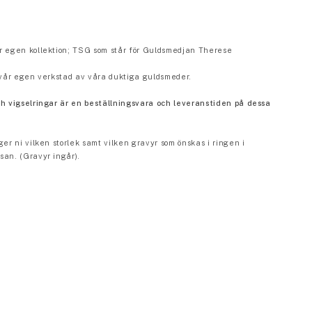
r egen kollektion; TSG som står för Guldsmedjan Therese
i vår egen verkstad av våra duktiga guldsmeder.
ch vigselringar är en beställningsvara och leveranstiden på dessa
ger ni vilken storlek samt vilken gravyr som önskas i ringen i
san. (Gravyr ingår).