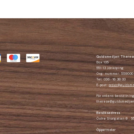
Guldsmedjan Theres
Box 105
551 13 Jönköping
Org. nummer: 559000
Tel: 036 - 16 38 00
E-post:
order@guldsme
För ordens beställning
therese@guldsmedjan
Besöksadress
Östra Storgatan 8 , 5
Öppettider