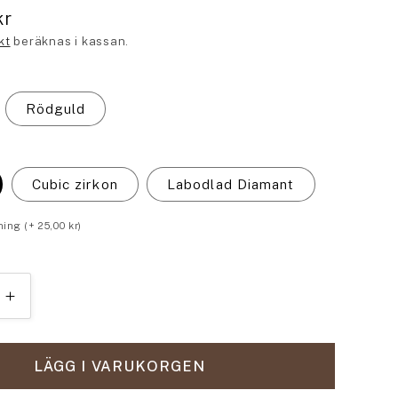
kr
kt
beräknas i kassan.
Rödguld
Cubic zirkon
Labodlad Diamant
ning
(+
25,00 kr
)
Öka
kvantitet
för
Pyret
LÄGG I VARUKORGEN