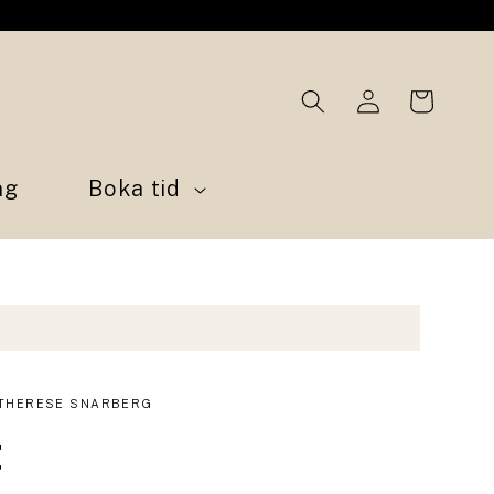
Logga
Varukorg
in
ng
Boka tid
THERESE SNARBERG
t