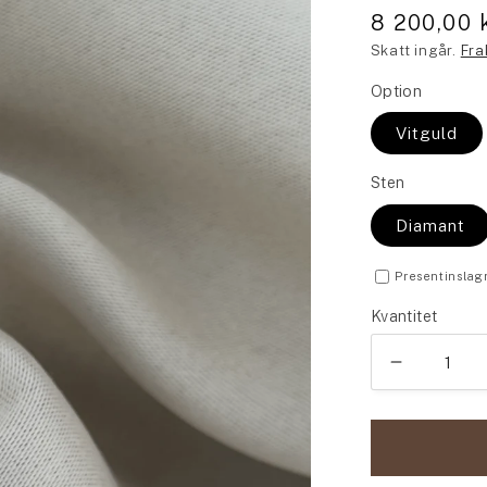
8 200,00 
Skatt ingår.
Fra
Option
Vitguld
Sten
Diamant
Presentinslag
Kvantitet
Minska
kvantitet
för
Pyret