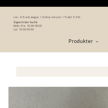
vidare
till
innehåll
Lev. 3-5 arb.dagar > Enkla returer > Frakt fr.49:-
Öppettider butik
Mån-Fre: 10.00-18.00
Lör: 10.00-15.00
Produkter
Gå vidare till
produktinformation