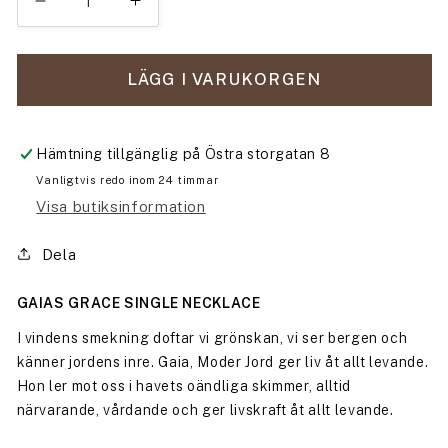
Minska
Öka
kvantitet
kvantitet
för
för
Gaias
Gaias
LÄGG I VARUKORGEN
Grace
Grace
Single
Single
necklace
necklace
Hämtning tillgänglig på
Östra storgatan 8
Vanligtvis redo inom 24 timmar
Visa butiksinformation
Dela
GAIAS GRACE SINGLE NECKLACE
I vindens smekning doftar vi grönskan, vi ser bergen och
känner jordens inre. Gaia, Moder Jord ger liv åt allt levande.
Hon ler mot oss i havets oändliga skimmer, alltid
närvarande, vårdande och ger livskraft åt allt levande.