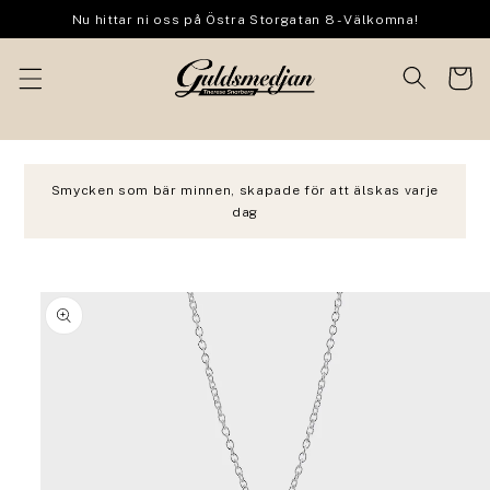
vidare
Nu hittar ni oss på Östra Storgatan 8 - Välkomna!
till
innehåll
Varukor
Smycken som bär minnen, skapade för att älskas varje
dag
 vidare till
oduktinformation