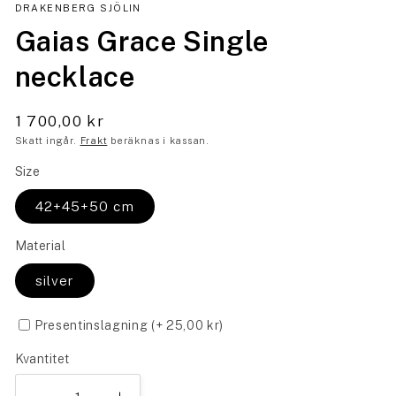
DRAKENBERG SJÖLIN
Gaias Grace Single
necklace
1 700,00 kr
Skatt ingår.
Frakt
beräknas i kassan.
Size
42+45+50 cm
Material
silver
Presentinslagning
(+
25,00 kr
)
Kvantitet