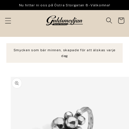
vidare
Nu hittar ni oss på Östra Storgatan 8 - Välkomna!
till
innehåll
Varukor
Smycken som bär minnen, skapade för att älskas varje
dag
 vidare till
oduktinformation