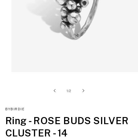
Öppna
mediet
1
i
av
1
/
2
modalfönster
BYBIRDIE
Ring - ROSE BUDS SILVER
CLUSTER - 14