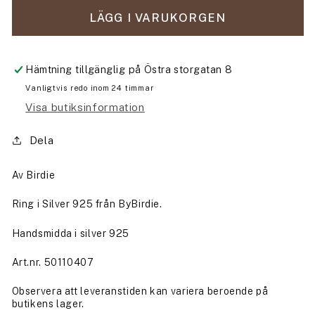
för
för
Ring
Ring
LÄGG I VARUKORGEN
-
-
ROSE
ROSE
BUDS
BUDS
Hämtning tillgänglig på
Östra storgatan 8
SILVER
SILVER
Vanligtvis redo inom 24 timmar
CLUSTER
CLUSTER
Visa butiksinformation
-
-
14
14
Dela
Av Birdie
Ring i Silver 925 från ByBirdie.
Handsmidda i silver 925
Art.nr.
50110407
Observera att leveranstiden kan variera beroende på
butikens lager.