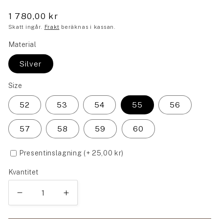
1 780,00 kr
Skatt ingår.
Frakt
beräknas i kassan.
Material
Silver
Size
52
53
54
55
56
57
58
59
60
Presentinslagning
(+
25,00 kr
)
Kvantitet
Minska
Öka
kvantitet
kvantitet